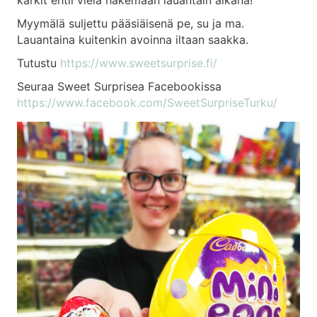
karkit ehtii vielä hakemaan lauantain aikana!
Myymälä suljettu pääsiäisenä pe, su ja ma.
Lauantaina kuitenkin avoinna iltaan saakka.
Tutustu
https://www.sweetsurprise.fi/
Seuraa Sweet Surprisea Facebookissa
https://www.facebook.com/SweetSurpriseTurku/