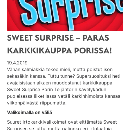
SWEET SURPRISE – PARAS
KARKKIKAUPPA PORISSA!
19.4.2019
Vähän salmiakkia tekee mieli, mutta poistut ison
sekasäkin kanssa. Tuttu tunne? Supersuosituksi heti
avajaisistaan alkaen muodostunut karkkikauppa
Sweet Surprise Porin Teljäntorin kävelykadun
puoleisessa liiketilassa vetää karkinhimoista kansaa
viikonpäivästä riippumatta.
Valikoimalla on väliä
Suuret irtokarkkivalikoimat ovat eittämättä Sweet
Surprisen se juttu, mutta paljonko eri irtolaatuja