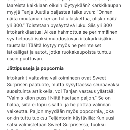
laareista kaikkiaan oikein löytyykään? Karkkikaupan
myyjä Tanja Juutila paljastaa taikaluvun: ”Onhan
näitä muutaman kerran tullu laskettua, olisko näitä
yli 300.” Toistetaan pysäyttävä luku: Siis yli 300
irtokarkkilaatua! Alkaa hahmottua se perimmäinen
syy helposti isoksi muodostuvan irtokarkkisäkin
taustalla! Täältä löytyy myös ne perinteiset
lätkäliigat ja autot, jotka ruokakaupoista tuntuu
usein puuttuvan.
Jättipusseja ja popcornia
Irtokarkit valtavine valikoimineen ovat Sweet
Surprisen päätuote, mutta kysyttäessä seuraavaksi
suosituinta artikkelia, voi Tanjan vastaus yllättää:
”Valmis kilon pussi! Niitä haetaan paljon.” Se on
halpa, siitä ei lopu sisältö, ja helpottaa valinnan
vaikeutta. Paljon myydään myös popcornia, joka
onkin tuttu tuoksu Teljäntorin käytävillä: Kun uusi
satsi valmistetaan Sweet Surprisessa, tuoksu