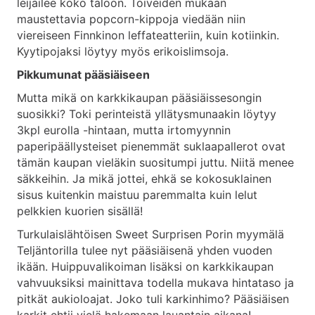
leijailee koko taloon. Toiveiden mukaan
maustettavia popcorn-kippoja viedään niin
viereiseen Finnkinon leffateatteriin, kuin kotiinkin.
Kyytipojaksi löytyy myös erikoislimsoja.
Pikkumunat pääsiäiseen
Mutta mikä on karkkikaupan pääsiäissesongin
suosikki? Toki perinteistä yllätysmunaakin löytyy
3kpl eurolla -hintaan, mutta irtomyynnin
paperipäällysteiset pienemmät suklaapallerot ovat
tämän kaupan vieläkin suositumpi juttu. Niitä menee
säkkeihin. Ja mikä jottei, ehkä se kokosuklainen
sisus kuitenkin maistuu paremmalta kuin lelut
pelkkien kuorien sisällä!
Turkulaislähtöisen Sweet Surprisen Porin myymälä
Teljäntorilla tulee nyt pääsiäisenä yhden vuoden
ikään. Huippuvalikoiman lisäksi on karkkikaupan
vahvuuksiksi mainittava todella mukava hintataso ja
pitkät aukioloajat. Joko tuli karkinhimo? Pääsiäisen