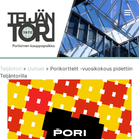
VA
Teljäntori
»
Uutiset
»
Porikorttelit -vuosikokous pidettiin
Teljäntorilla