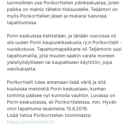
luonnollinen osa Porikorttelien ydinkeskustaa, joten
paikka on mainio tällekin tilaisuudelle. Teljäntori on
myös Porikorttelien jäsen ja mukana tulevissa
tapahtumissa.
Porin keskustaa kehitetään, ja tänään vuorossa oli
siis uuden Porin kaupunkikeskusta ry:n Porikorttelit -
vuosikokous. Tapahtumapaikkana oli Teljäntorin uusi
tapahtumatila, jota muuten saakin varata moneen
yleishyödylliseen tai kaupalliseen käyttöön, jopa
veloituksetta.
Porikorttelit tulee antamaan lisää väriä ja sitä
kuuluisaa meininkiä Porin keskustaan, kunhan
toiminta pääsee nyt kunnolla vauhtiin. Luvassa on
Porin keskustassa, eli Porikortteleissa, mm. Hyvän
olon tapahtuma lauantaina 15.6.2019.
Lisää tietoa Porikorttelien toiminnasta:
https://porikorttelit.fi/