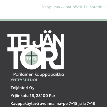
Vappumarkkinat täytti Teljäntorin →
NAVIGATION
YHTEYSTIEDOT
Teljäntori Oy
Yrjönkatu 15, 28100 Pori
Kauppakäytävä avoinna ma-pe 7-18 ja la 7-16