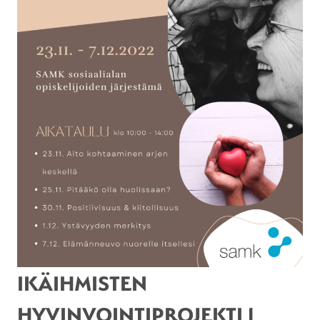
IKÄIHMISTEN
HYVINVOINTIPROJEKTI |