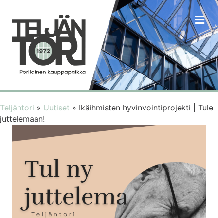
VA
Teljäntori
»
Uutiset
»
Ikäihmisten hyvinvointiprojekti | Tule
juttelemaan!