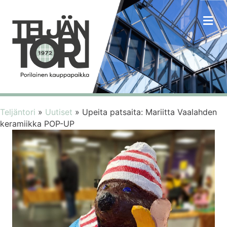
VA
Teljäntori
»
Uutiset
»
Upeita patsaita: Mariitta Vaalahden
keramiikka POP-UP