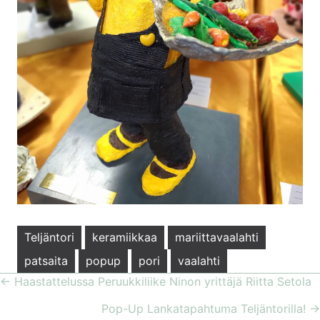
Teljäntori
keramiikkaa
mariittavaalahti
patsaita
popup
pori
vaalahti
← Haastattelussa Peruukkiliike Ninon yrittäjä Riitta Setola
POSTS
Pop-Up Lankatapahtuma Teljäntorilla! →
NAVIGATION