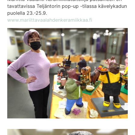
tavattavissa Teljäntorin pop-up -tilassa kävelykadun
puolella 23.-25.9.
www.
mariittavaalahdenkeramiikkaa.
fi