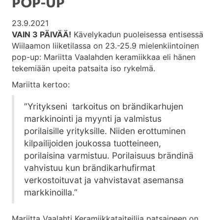
POP-UP
23.9.2021
VAIN 3 PÄIVÄÄ!
Kävelykadun puoleisessa entisessä
Wiilaamon liiketilassa on 23.-25.9 mielenkiintoinen
pop-up: Mariitta Vaalahden keramiikkaa eli hänen
tekemiään upeita patsaita iso rykelmä.
Mariitta kertoo:
”Yritykseni tarkoitus on brändikarhujen
markkinointi ja myynti ja valmistus
porilaisille yrityksille. Niiden erottuminen
kilpailijoiden joukossa tuotteineen,
porilaisina varmistuu. Porilaisuus brändinä
vahvistuu kun brändikarhufirmat
verkostoituvat ja vahvistavat asemansa
markkinoilla.”
Mariitta Vaalahti Keramiikkataiteilija patsaineen on