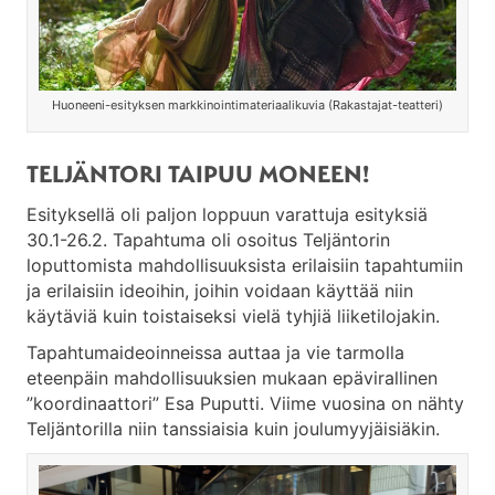
Huoneeni-esityksen markkinointimateriaalikuvia (Rakastajat-teatteri)
TELJÄNTORI TAIPUU MONEEN!
Esityksellä oli paljon loppuun varattuja esityksiä
30.1-26.2. Tapahtuma oli osoitus Teljäntorin
loputtomista mahdollisuuksista erilaisiin tapahtumiin
ja erilaisiin ideoihin, joihin voidaan käyttää niin
käytäviä kuin toistaiseksi vielä tyhjiä liiketilojakin.
Tapahtumaideoinneissa auttaa ja vie tarmolla
eteenpäin mahdollisuuksien mukaan epävirallinen
”koordinaattori” Esa Puputti. Viime vuosina on nähty
Teljäntorilla niin tanssiaisia kuin joulumyyjäisiäkin.