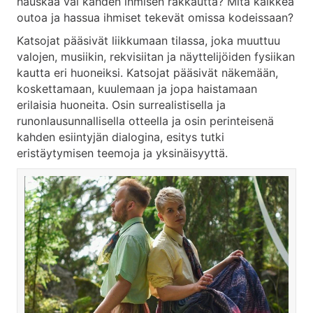
hauskaa vai kahden ihmisen rakkautta? Mitä kaikkea
outoa ja hassua ihmiset tekevät omissa kodeissaan?
Katsojat pääsivät liikkumaan tilassa, joka muuttuu
valojen, musiikin, rekvisiitan ja näyttelijöiden fysiikan
kautta eri huoneiksi. Katsojat pääsivät näkemään,
koskettamaan, kuulemaan ja jopa haistamaan
erilaisia huoneita. Osin surrealistisella ja
runonlausunnallisella otteella ja osin perinteisenä
kahden esiintyjän dialogina, esitys tutki
eristäytymisen teemoja ja yksinäisyyttä.