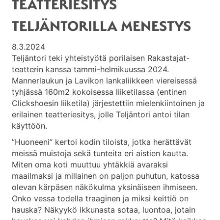
TEATTERIESITYS
TELJÄNTORILLA MENESTYS
8.3.2024
Teljäntori teki yhteistyötä porilaisen Rakastajat-
teatterin kanssa tammi-helmikuussa 2024.
Mannerlaukun ja Lavikon lankaliikkeen viereisessä
tyhjässä 160m2 kokoisessa liiketilassa (entinen
Clickshoesin liiketila) järjestettiin mielenkiintoinen ja
erilainen teatteriesitys, jolle Teljäntori antoi tilan
käyttöön.
”Huoneeni” kertoi kodin tiloista, jotka herättävät
meissä muistoja sekä tunteita eri aistien kautta.
Miten oma koti muuttuu yhtäkkiä avaraksi
maailmaksi ja millainen on paljon puhutun, katossa
olevan kärpäsen näkökulma yksinäiseen ihmiseen.
Onko vessa todella traaginen ja miksi keittiö on
hauska? Näkyykö ikkunasta sotaa, luontoa, jotain