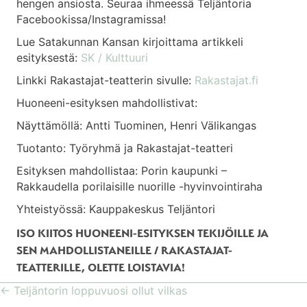
hengen ansiosta. Seuraa ihmeessä Teljäntoria
Facebookissa/Instagramissa!
Lue Satakunnan Kansan kirjoittama artikkeli
esityksestä:
SK / Kulttuuri
Linkki Rakastajat-teatterin sivulle:
Rakastajat.fi
Huoneeni-esityksen mahdollistivat:
Näyttämöllä: Antti Tuominen, Henri Välikangas
Tuotanto: Työryhmä ja Rakastajat-teatteri
Esityksen mahdollistaa: Porin kaupunki –
Rakkaudella porilaisille nuorille -hyvinvointiraha
Yhteistyössä: Kauppakeskus Teljäntori
ISO KIITOS HUONEENI-ESITYKSEN TEKIJÖILLE JA
SEN MAHDOLLISTANEILLE / RAKASTAJAT-
TEATTERILLE, OLETTE LOISTAVIA!
← Teljäntorin loppuvuosi ollut vilkas
POSTS