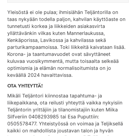
Yleisöstä ei ole pulaa; ihmisiähän Teljäntorilla on
taas nykyään todella paljon, kahvilan käyttöaste on
tunnetusti korkea ja liikkeiden asiakasvirta
yllättävänkin vilkas kuten Mannerlaukussa,
Kenkäporissa, Lavikossa ja kahvilassa sekä
parturikampaamoissa. Toki liikkeitä kaivataan lisää.
Korona- ja taantumavuodet ovat sävyttäneet
kuluvaa vuosikymmentä, mutta toisaalta selkeää
optimismia ja elämän normalisoitumista on jo
keväällä 2024 havaittavissa.
OTA YHTEYTTÄ!
Mikäli Teljäntori kiinnostaa tapahtuma- ja
liikepaikkana, ota reilusti yhteyttä vaikka nykyisiin
Teljäntorin yrittäjiin ja tilanomistajiin kuten Miika
Silfveriin 0408293985 tai Esa Puputtiin:
0505578477. Yhteistyössä on voimaa ja Teljiksellä
kaikki on mahdollista joustavan talon ja hyvän