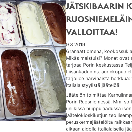
JÄTSKIBAARIN K
RUOSNIEMELÄIN
VALLOITTAA!
9.8.2019
Granaattiomena, kookossuklaa
Mikäs maistuisi? Monet ovat r
tarjoaa Porin keskustassa Telj
Liisankadun ns. aurinkopuolell
tarjoilee harvinaista herkkua: 
italialaistyylistä jäätelöä!
Jäätelön toimittaa Karhulinnan
Porin Ruosniemessä. Mm. sorbe
uniikissa huippulaadussa ison
jäätelökioskiketjun teollisempi
peruskermajäätelöitä raikkaa
aikaan aidolla italialaisella jä