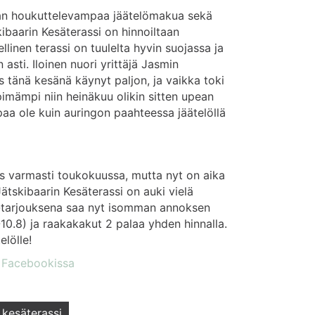
an houkuttelevampaa jäätelömakua sekä
ibaarin Kesäterassi on hinnoiltaan
dellinen terassi on tuulelta hyvin suojassa ja
 asti. Iloinen nuori yrittäjä Jasmin
s tänä kesänä käynyt paljon, ja vaikka toki
pimämpi niin heinäkuu olikin sitten upean
paa ole kuin auringon paahteessa jäätelöllä
 varmasti toukokuussa, mutta nyt on aika
 Jätskibaarin Kesäterassi on auki vielä
s-tarjouksena saa nyt isomman annoksen
10.8) ja raakakakut 2 palaa yhden hinnalla.
elölle!
i Facebookissa
kesäterassi