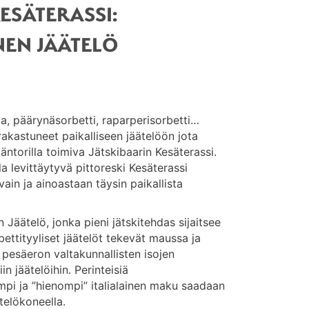
ESÄTERASSI:
EN JÄÄTELÖ
, päärynäsorbetti, raparperisorbetti…
akastuneet paikalliseen jäätelöön jota
äntorilla toimiva Jätskibaarin Kesäterassi.
a levittäytyvä pittoreski Kesäterassi
vain ja ainoastaan täysin paikallista
 Jäätelö, jonka pieni jätskitehdas sijaitsee
ttityyliset jäätelöt tekevät maussa ja
 pesäeron valtakunnallisten isojen
in jäätelöihin. Perinteisiä
mpi ja ”hienompi” italialainen maku saadaan
ätelökoneella.