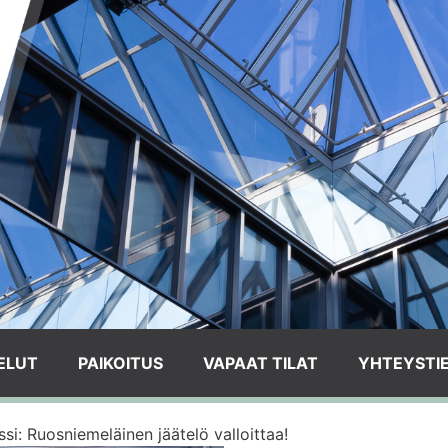
ELUT
PAIKOITUS
VAPAAT TILAT
YHTEYSTI
si: Ruosniemeläinen jäätelö valloittaa!