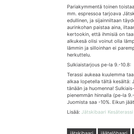
Pariakymmentä toinen toista
mm. espressoa tarjoava Jätsk
edullinen, ja sijainniltaan täy
aurinkohan paistaa aina, iltaan
kertookin, että ihmisiä on taa
alkukesä olisi voinut olla läm
lämmin ja silloinhan ei parem
herkuttelu.
Sulkiaistarjous pe-la 9.-10.8:
Terassi aukeaa kuulemma taas
alkaa lopetella tältä kesältä:
tänään ja huomenna! Sulkiai
pienemmän hinnalla (pe-la 9.-
Juomista saa -10%. Eikun jäät
Lisää:
Jätskibaari Kesäterass
jätskibaari
jäätelöbaari