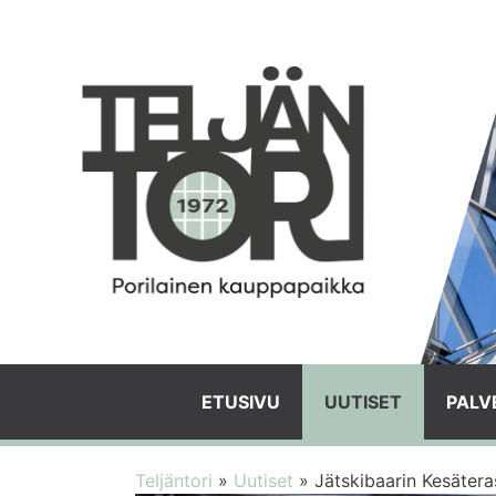
ETUSIVU
UUTISET
PALV
Teljäntori
»
Uutiset
»
Jätskibaarin Kesäteras