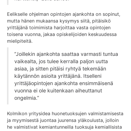
Eelikselle ohjelman opintojen ajankohta on sopinut,
mutta hänen mukaansa kysymys siitä, pitäisikö
yrittäjänä toimimista harjoittaa vasta opintojen
toisena vuonna, jakaa opiskelijoiden keskuudessa
mielipiteitä.
”Joillekin ajankohta saattaa varmasti tuntua
vaikealta, jos tulee kerralla paljon uutta
asiaa, ja sitten pitäisi ryhtyä tekemään
käytännön asioita yrittäjänä. Itselleni
yrittäjäopintojen ajankohta ensimmäisenä
vuonna ei ole kuitenkaan aiheuttanut
ongelmia.”
Kolmikon yritysidea huonetuoksujen valmistamisesta
ja myymisestä juontaa juurensa yläkoulusta, jolloin
he valmistivat kemiantunneilla tuoksuja kemiallisista