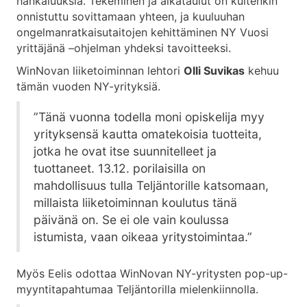
hankaluuksia. Tekeminen ja aikataulut on kuitenkin
onnistuttu sovittamaan yhteen, ja kuuluuhan
ongelmanratkaisutaitojen kehittäminen NY Vuosi
yrittäjänä –ohjelman yhdeksi tavoitteeksi.
WinNovan liiketoiminnan lehtori
Olli Suvikas
kehuu
tämän vuoden NY-yrityksiä.
”Tänä vuonna todella moni opiskelija myy
yrityksensä kautta omatekoisia tuotteita,
jotka he ovat itse suunnitelleet ja
tuottaneet. 13.12. porilaisilla on
mahdollisuus tulla Teljäntorille katsomaan,
millaista liiketoiminnan koulutus tänä
päivänä on. Se ei ole vain koulussa
istumista, vaan oikeaa yritystoimintaa.”
Myös Eelis odottaa WinNovan NY-yritysten pop-up-
myyntitapahtumaa Teljäntorilla mielenkiinnolla.