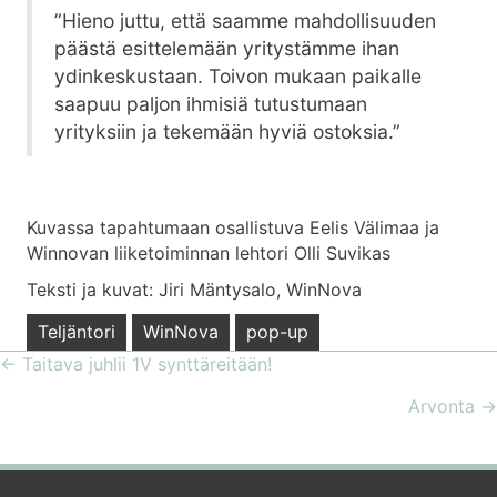
”Hieno juttu, että saamme mahdollisuuden
päästä esittelemään yritystämme ihan
ydinkeskustaan. Toivon mukaan paikalle
saapuu paljon ihmisiä tutustumaan
yrityksiin ja tekemään hyviä ostoksia.”
Kuvassa tapahtumaan osallistuva Eelis Välimaa ja
Winnovan liiketoiminnan lehtori Olli Suvikas
Teksti ja kuvat: Jiri Mäntysalo, WinNova
Teljäntori
WinNova
pop-up
← Taitava juhlii 1V synttäreitään!
POSTS
Arvonta →
NAVIGATION