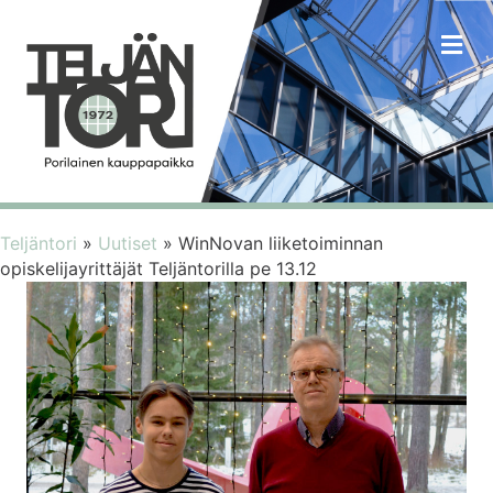
VA
Teljäntori
»
Uutiset
»
WinNovan liiketoiminnan
opiskelijayrittäjät Teljäntorilla pe 13.12