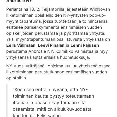
Anbrosie NY
Perjantaina 13.12. Teljäntorilla järjestetään WinNovan
liiketoiminnan opiskelijoiden NY-yritysten pop-up-
myyntitapahtuma, jossa tuotteitaan ja toimintaansa
esittelee parisenkymmentä ensimmäisen vuoden
opiskelijoiden perustamaa ja pyörittämää yritystä.
Yksi myyntitapahtumaan osallistuvista yrityksistä on
Eelis Välimaan
,
Leevi Pihalan
ja
Lenni Pajusen
perustama Anbrosie NY. Kolmikko valmistaa ja myy
yrityksensä kautta erilaisia huonetuoksuja.
NY Vuosi yrittäjänä –ohjelma kuuluu yhteisenä osana
liiketoiminnan perustutkinnon ensimmäisen vuoden
opintoihin.
”Koen sen erittäin hyvänä, että NY-
toiminnan kautta pystyy toteuttamaan
itseään ja pääsee käyttämään sitä
osaamista, mitä on alkulukuvuodesta
karttunut,” Eelis sanoo.