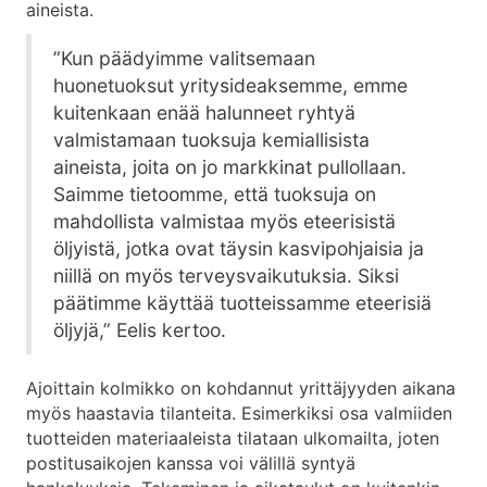
aineista.
”Kun päädyimme valitsemaan
huonetuoksut yritysideaksemme, emme
kuitenkaan enää halunneet ryhtyä
valmistamaan tuoksuja kemiallisista
aineista, joita on jo markkinat pullollaan.
Saimme tietoomme, että tuoksuja on
mahdollista valmistaa myös eteerisistä
öljyistä, jotka ovat täysin kasvipohjaisia ja
niillä on myös terveysvaikutuksia. Siksi
päätimme käyttää tuotteissamme eteerisiä
öljyjä,” Eelis kertoo.
Ajoittain kolmikko on kohdannut yrittäjyyden aikana
myös haastavia tilanteita. Esimerkiksi osa valmiiden
tuotteiden materiaaleista tilataan ulkomailta, joten
postitusaikojen kanssa voi välillä syntyä