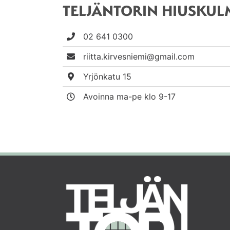
TELJÄNTORIN HIUSKUL
02 641 0300
riitta.kirvesniemi@gmail.com
Yrjönkatu 15
Avoinna ma-pe klo 9-17