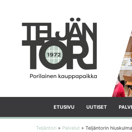
ETUSIVU
UUTISET
PALV
Teljäntori
»
Palvelut
»
Teljäntorin hiuskulm