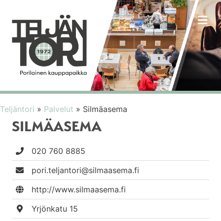
VA
Teljäntori
»
Palvelut
»
Silmäasema
SILMÄASEMA
020 760 8885
pori.teljantori@silmaasema.fi
http://www.silmaasema.fi
Yrjönkatu 15