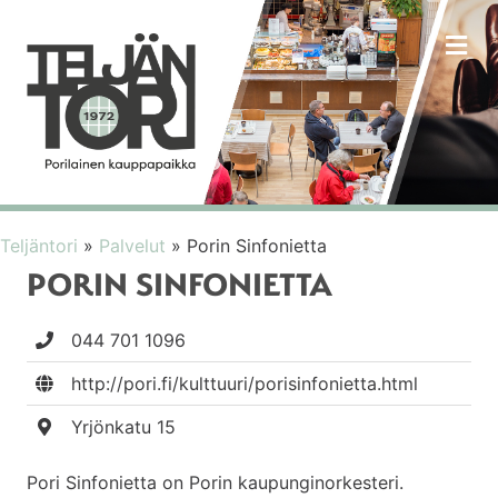
VA
Teljäntori
»
Palvelut
»
Porin Sinfonietta
PORIN SINFONIETTA
044 701 1096
http://pori.fi/kulttuuri/porisinfonietta.html
Yrjönkatu 15
Pori Sinfonietta on Porin kaupunginorkesteri.