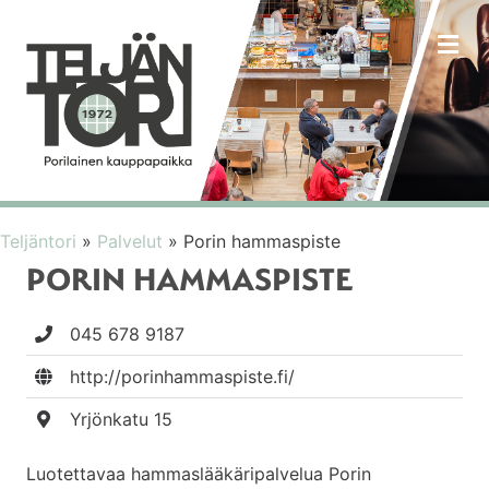
VA
Teljäntori
»
Palvelut
»
Porin hammaspiste
PORIN HAMMASPISTE
045 678 9187
http://porinhammaspiste.fi/
Yrjönkatu 15
Luotettavaa hammaslääkäripalvelua Porin