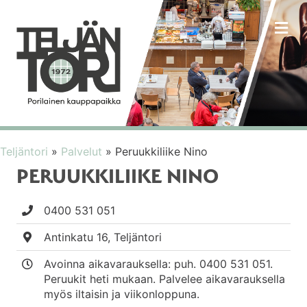
VA
Teljäntori
»
Palvelut
»
Peruukkiliike Nino
PERUUKKILIIKE NINO
0400 531 051
Antinkatu 16, Teljäntori
Avoinna aikavarauksella: puh. 0400 531 051.
Peruukit heti mukaan. Palvelee aikavarauksella
myös iltaisin ja viikonloppuna.