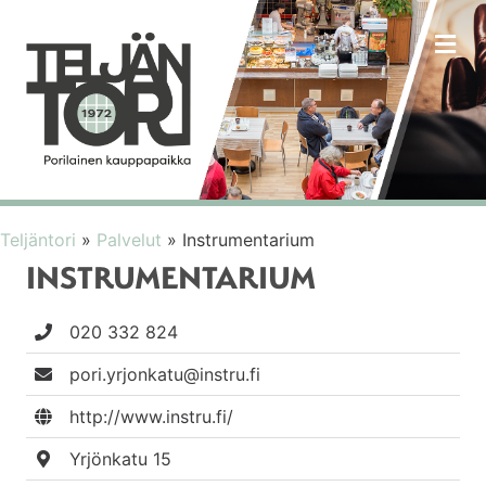
VA
Teljäntori
»
Palvelut
»
Instrumentarium
INSTRUMENTARIUM
020 332 824
pori.yrjonkatu@instru.fi
http://www.instru.fi/
Yrjönkatu 15