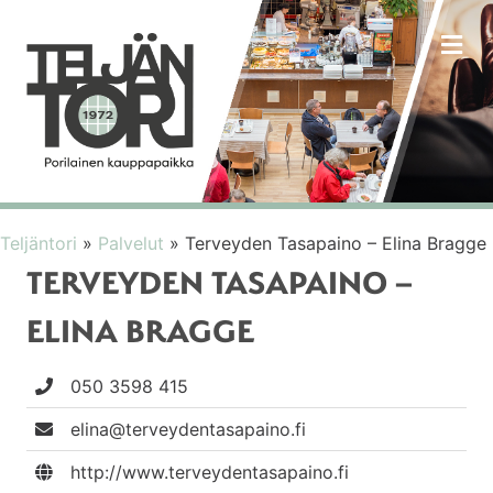
VA
Teljäntori
»
Palvelut
»
Terveyden Tasapaino – Elina Bragge
TERVEYDEN TASAPAINO –
ELINA BRAGGE
050 3598 415
elina@terveydentasapaino.fi
http://www.terveydentasapaino.fi